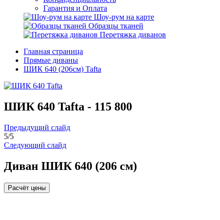
Гарантия и Оплата
Шоу-рум на карте
Образцы тканей
Перетяжка диванов
Главная страница
Прямые диваны
ШИК 640 (206см) Tafta
ШИК 640 Tafta -
115 800
Предыдущий слайд
5
/
5
Следующий слайд
Диван ШИК 640 (206 см)
Расчёт цены